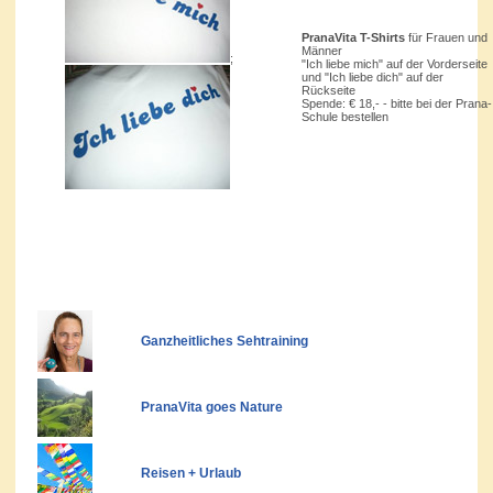
PranaVita T-Shirts
für Frauen und
Männer
;
"Ich liebe mich" auf der Vorderseite
und "Ich liebe dich" auf der
Rückseite
Spende: € 18,- - bitte bei der Prana-
Schule bestellen
Ganzheitliches Sehtraining
PranaVita goes Nature
Reisen + Urlaub