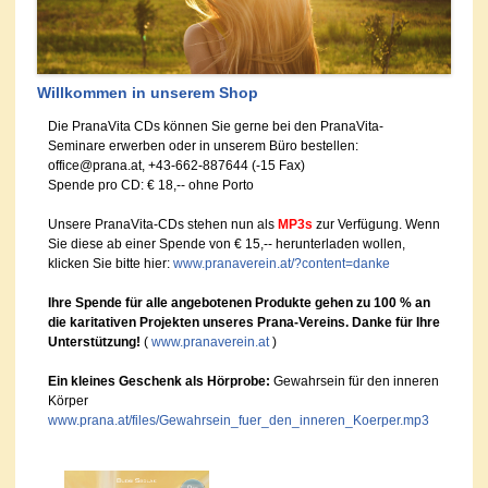
Willkommen in unserem Shop
Die PranaVita CDs können Sie gerne bei den PranaVita-
Seminare erwerben oder in unserem Büro bestellen:
office@prana.at, +43-662-887644 (-15 Fax)
Spende pro CD: € 18,-- ohne Porto
Unsere PranaVita-CDs stehen nun als
MP3s
zur Verfügung. Wenn
Sie diese ab einer Spende von € 15,-- herunterladen wollen,
klicken Sie bitte hier:
www.pranaverein.at/?content=danke
Ihre Spende für alle angebotenen Produkte gehen zu 100 % an
die karitativen Projekten unseres Prana-Vereins. Danke für Ihre
Unterstützung!
(
www.pranaverein.at
)
Ein kleines Geschenk als Hörprobe:
Gewahrsein für den inneren
Körper
www.prana.at/files/Gewahrsein_fuer_den_inneren_Koerper.mp3