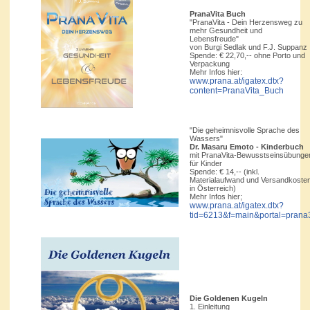
PranaVita Buch
"PranaVita - Dein Herzensweg zu
mehr Gesundheit und
Lebensfreude"
von Burgi Sedlak und F.J. Suppanz
Spende: € 22,70,-- ohne Porto und
Verpackung
Mehr Infos hier:
www.prana.at/igatex.dtx?
content=PranaVita_Buch
"Die geheimnisvolle Sprache des
Wassers"
Dr. Masaru Emoto - Kinderbuch
mit PranaVita-Bewusstseinsübunge
für Kinder
Spende: € 14,-- (inkl.
Materialaufwand und Versandkoste
in Österreich)
Mehr Infos hier;
www.prana.at/igatex.dtx?
tid=6213&f=main&portal=prana
Die Goldenen Kugeln
1. Einleitung