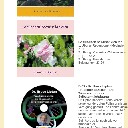
Gesundheit bewusst kreieren
1. Übung: Regenbogen-Meditation
27:41
2. Übung: PranaVita Wirbelsäulen-
Reise 16:02
3. Übung: Abwerfen von
Belastungen 23:29
DVD - Dr. Bruce Lipton:
"Intelligente Zellen - Die
Wissenschaft der
Selbstermächtigung
Dr. Lipton hat dem Prana-Verein
seine wundervollen Folien gratis zur
Verfügung gestellt - so konnte diese
sehr schöne und informative DVD
seines Vortrages in Wien - 2016 -
entstehen.
Sein Vortrag ist nach wie vor
brandaktuell.
Spende: € 10,-- ohne Porto und